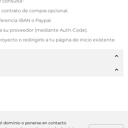
r consulta".
n contrato de compra opcional.
erencia IBAN o Paypal.
rá a su proveedor (mediante Auth-Code).
yecto o redirigirlo a tu página de inicio existente.
expand_less
expand_less
e los detalles del pago. A continuación, el propietario
 también le ofrecerá Paypal u otros métodos de pago.
. Para precios de compra superiores, también recibirá
factura al realizar la transferencia.
 el dominio o ponerse en contacto