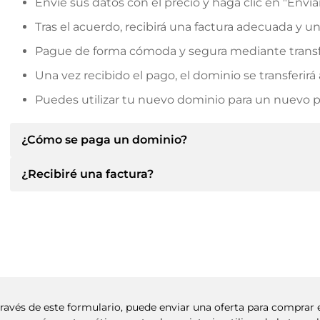
Envíe sus datos con el precio y haga clic en "Envia
Tras el acuerdo, recibirá una factura adecuada y u
Pague de forma cómoda y segura mediante transf
Una vez recibido el pago, el dominio se transferi
Puedes utilizar tu nuevo dominio para un nuevo pro
¿Cómo se paga un dominio?
¿Recibiré una factura?
Tras llegar a un acuerdo, el propietario le informará d
le facilitará los datos bancarios SEPA y, si lo desea,
Sí, el vendedor le enviará la factura correspondiente
Indique siempre el nombre de dominio y el número de 
un contrato de compra adicional si lo solicita.
 través de este formulario, puede enviar una oferta para comprar