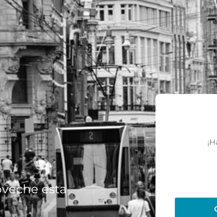
¡H
oveche esta