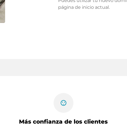
Puedes utilizar tu nuevo domi
página de inicio actual.
sentiment_satisfied
Más confianza de los clientes